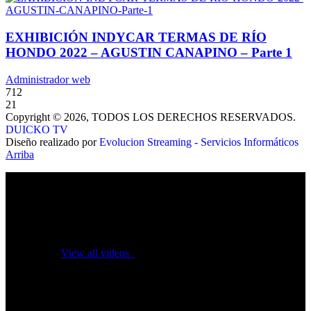
EXHIBICIÓN INDYCAR TERMAS DE RÍO
HONDO 2022 – AGUSTIN CANAPINO – Parte 1
Administrador web
712
21
Copyright © 2026, TODOS LOS DERECHOS RESERVADOS.
DUICKO TV
Diseño realizado por
Evolucion Streaming - Servicios Informáticos
Arriba
No videos yet!
Click on "Watch later" to put videos here
View all videos
Don't miss new videos
Sign in to see updates from your favourite channels