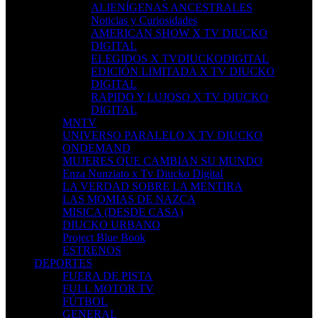
ALIENÍGENAS ANCESTRALES
Noticias y Curiosidades
AMERICAN SHOW X TV DIUCKO
DIGITAL
ELEGIDOS X TVDIUCKODIGITAL
EDICIÓN LIMITADA X TV DIUCKO
DIGITAL
RAPIDO Y LUJOSO X TV DIUCKO
DIGITAL
MNTV
UNIVERSO PARALELO X TV DIUCKO
ONDEMAND
MUJERES QUE CAMBIAN SU MUNDO
Enza Nunziato x Tv Diucko Digital
LA VERDAD SOBRE LA MENTIRA
LAS MOMIAS DE NAZCA
MISICA (DESDE CASA)
DIUCKO URBANO
Project Blue Book
ESTRENOS
DEPORTES
FUERA DE PISTA
FULL MOTOR TV
FÚTBOL
GENERAL