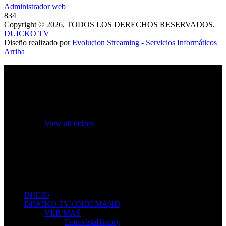
Administrador web
834
Copyright © 2026, TODOS LOS DERECHOS RESERVADOS.
DUICKO TV
Diseño realizado por
Evolucion Streaming - Servicios Informáticos
Arriba
No videos yet!
Click on "Watch later" to put videos here
View all videos
Don't miss new videos
Sign in to see updates from your favourite channels
INICIO
DIUCKO TV ONDEMAND
VER MAS
EntrevistaHistory