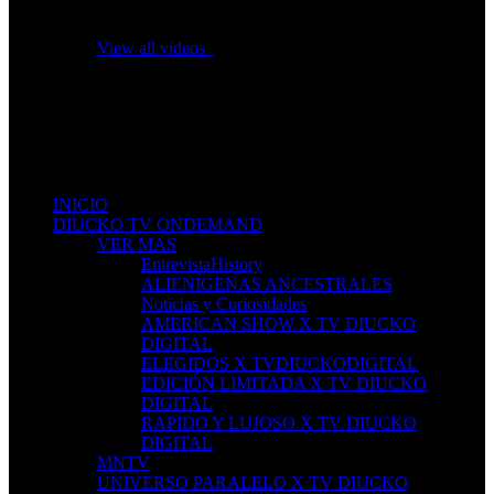
No videos yet!
Click on "Watch later" to put videos here
View all videos
Don't miss new videos
Sign in to see updates from your favourite channels
INICIO
DIUCKO TV ONDEMAND
VER MAS
EntrevistaHistory
ALIENÍGENAS ANCESTRALES
Noticias y Curiosidades
AMERICAN SHOW X TV DIUCKO
DIGITAL
ELEGIDOS X TVDIUCKODIGITAL
EDICIÓN LIMITADA X TV DIUCKO
DIGITAL
RAPIDO Y LUJOSO X TV DIUCKO
DIGITAL
MNTV
UNIVERSO PARALELO X TV DIUCKO