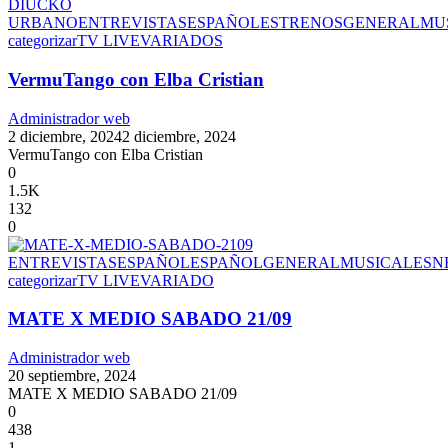
DIUCKO
URBANO
ENTREVISTAS
ESPAÑOL
ESTRENOS
GENERAL
MU
categorizar
TV LIVE
VARIADOS
VermuTango con Elba Cristian
Administrador web
2 diciembre, 2024
2 diciembre, 2024
VermuTango con Elba Cristian
0
1.5K
132
0
ENTREVISTAS
ESPAÑOL
ESPAÑOL
GENERAL
MUSICALES
N
categorizar
TV LIVE
VARIADO
MATE X MEDIO SABADO 21/09
Administrador web
20 septiembre, 2024
MATE X MEDIO SABADO 21/09
0
438
1