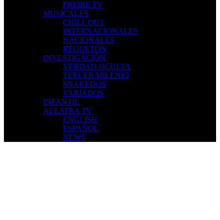
FREIRE TV
MUSICALES
CHILL OUT
INTERNACIONALES
NACIONALES
REGUETÓN
INVESTIGACIÓN
VERDAD OCULTA
TERCER MILENIO
SNAKEDOS
VARIADOS
INFANTIL
ALLATRA TV
ENGLISH
ESPAÑOL
NEWS