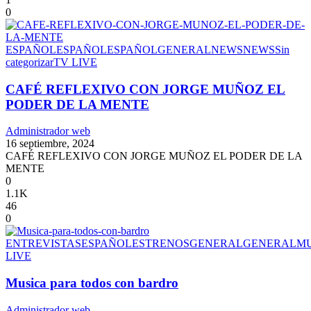
0
ESPAÑOL
ESPAÑOL
ESPAÑOL
GENERAL
NEWS
NEWS
Sin
categorizar
TV LIVE
CAFÉ REFLEXIVO CON JORGE MUÑOZ EL
PODER DE LA MENTE
Administrador web
16 septiembre, 2024
CAFÉ REFLEXIVO CON JORGE MUÑOZ EL PODER DE LA
MENTE
0
1.1K
46
0
ENTREVISTAS
ESPAÑOL
ESTRENOS
GENERAL
GENERAL
MU
LIVE
Musica para todos con bardro
Administrador web