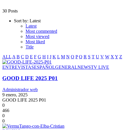
30 Posts
Sort by:
Latest
Latest
Most commented
Most viewed
Most liked
Title
ALL
A
B
C
D
E
F
G
H
I
J
K
L
M
N
O
P
Q
R
S
T
U
V
W
X
Y
Z
ENTREVISTAS
ESPAÑOL
GENERAL
NEWS
TV LIVE
GOOD LIFE 2025 P01
Administrador web
9 enero, 2025
GOOD LIFE 2025 P01
0
466
0
0