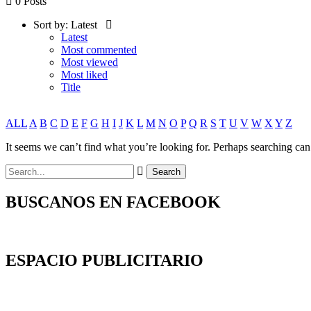
0 Posts
Sort by:
Latest
Latest
Most commented
Most viewed
Most liked
Title
ALL
A
B
C
D
E
F
G
H
I
J
K
L
M
N
O
P
Q
R
S
T
U
V
W
X
Y
Z
It seems we can’t find what you’re looking for. Perhaps searching can
BUSCANOS EN FACEBOOK
ESPACIO PUBLICITARIO