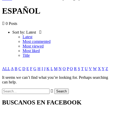
ESPAÑOL
0 Posts
Sort by:
Latest
Latest
Most commented
Most viewed
Most liked
Title
ALL
A
B
C
D
E
F
G
H
I
J
K
L
M
N
O
P
Q
R
S
T
U
V
W
X
Y
Z
It seems we can’t find what you’re looking for. Perhaps searching
can help.
BUSCANOS EN FACEBOOK