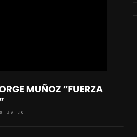
JORGE MUÑOZ “FUERZA
”
6
9
0