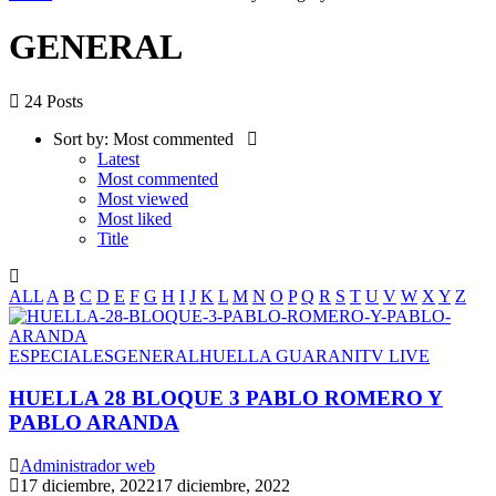
GENERAL
24 Posts
Sort by:
Most commented
Latest
Most commented
Most viewed
Most liked
Title
ALL
A
B
C
D
E
F
G
H
I
J
K
L
M
N
O
P
Q
R
S
T
U
V
W
X
Y
Z
ESPECIALES
GENERAL
HUELLA GUARANI
TV LIVE
HUELLA 28 BLOQUE 3 PABLO ROMERO Y
PABLO ARANDA
Administrador web
17 diciembre, 2022
17 diciembre, 2022