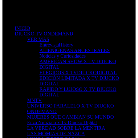
Don't miss new videos
Sign in to see updates from your favourite channels
INICIO
DIUCKO TV ONDEMAND
VER MAS
EntrevistaHistory
ALIENÍGENAS ANCESTRALES
Noticias y Curiosidades
AMERICAN SHOW X TV DIUCKO
DIGITAL
ELEGIDOS X TVDIUCKODIGITAL
EDICIÓN LIMITADA X TV DIUCKO
DIGITAL
RAPIDO Y LUJOSO X TV DIUCKO
DIGITAL
MNTV
UNIVERSO PARALELO X TV DIUCKO
ONDEMAND
MUJERES QUE CAMBIAN SU MUNDO
Enza Nunziato x Tv Diucko Digital
LA VERDAD SOBRE LA MENTIRA
LAS MOMIAS DE NAZCA