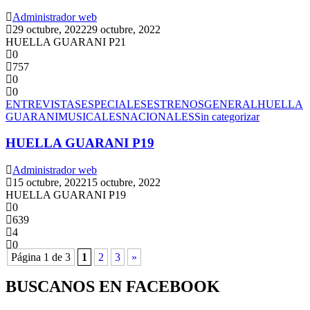
Administrador web
29 octubre, 2022
29 octubre, 2022
HUELLA GUARANI P21
0
757
0
0
ENTREVISTAS
ESPECIALES
ESTRENOS
GENERAL
HUELLA
GUARANI
MUSICALES
NACIONALES
Sin categorizar
HUELLA GUARANI P19
Administrador web
15 octubre, 2022
15 octubre, 2022
HUELLA GUARANI P19
0
639
4
0
Página 1 de 3
1
2
3
»
BUSCANOS EN FACEBOOK