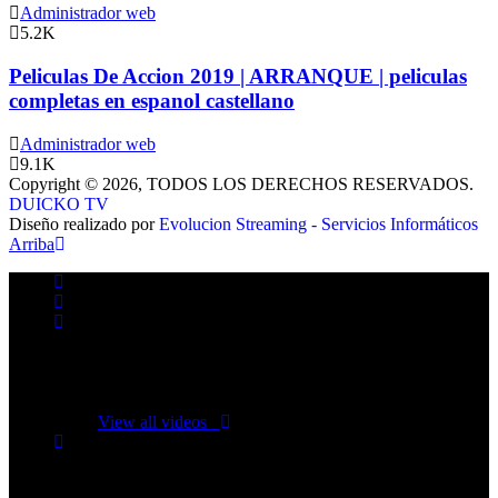
Administrador web
5.2K
Peliculas De Accion 2019 | ARRANQUE | peliculas
completas en espanol castellano
Administrador web
9.1K
Copyright © 2026, TODOS LOS DERECHOS RESERVADOS.
DUICKO TV
Diseño realizado por
Evolucion Streaming - Servicios Informáticos
Arriba
No videos yet!
Click on "Watch later" to put videos here
View all videos