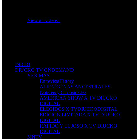
No videos yet!
Click on "Watch later" to put videos here
View all videos
Don't miss new videos
Sign in to see updates from your favourite channels
INICIO
DIUCKO TV ONDEMAND
VER MAS
EntrevistaHistory
ALIENÍGENAS ANCESTRALES
Noticias y Curiosidades
AMERICAN SHOW X TV DIUCKO
DIGITAL
ELEGIDOS X TVDIUCKODIGITAL
EDICIÓN LIMITADA X TV DIUCKO
DIGITAL
RAPIDO Y LUJOSO X TV DIUCKO
DIGITAL
MNTV