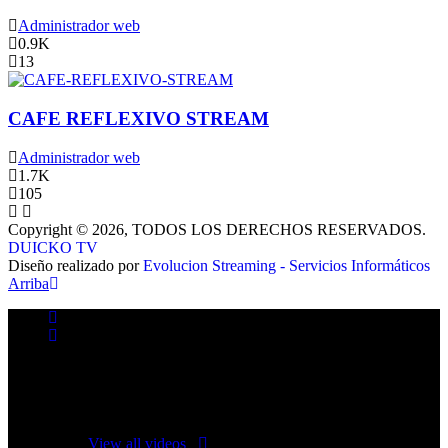
Administrador web
0.9K
13
CAFE REFLEXIVO STREAM
Administrador web
1.7K
105
Copyright © 2026, TODOS LOS DERECHOS RESERVADOS.
DUICKO TV
Diseño realizado por
Evolucion Streaming - Servicios Informáticos
Arriba
No videos yet!
Click on "Watch later" to put videos here
View all videos