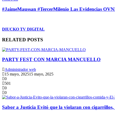
#JaimeMaussan #TercerMilenio Las Evidencias OVNI 
DIUCKO TV DIGITAL
RELATED POSTS
PARTY FEST CON MARCIA MANCUELLO
Administrador web
15 mayo, 2025
15 mayo, 2025
0
501
0
0
Sabor a Justicia Evitó que la violaran con cigarrillos