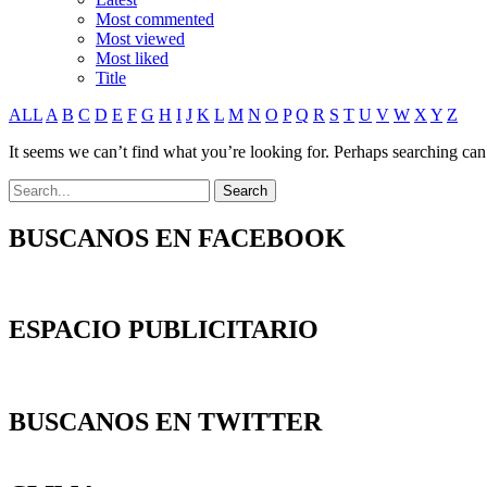
Most commented
Most viewed
Most liked
Title
ALL
A
B
C
D
E
F
G
H
I
J
K
L
M
N
O
P
Q
R
S
T
U
V
W
X
Y
Z
It seems we can’t find what you’re looking for. Perhaps searching can
BUSCANOS EN FACEBOOK
ESPACIO PUBLICITARIO
BUSCANOS EN TWITTER