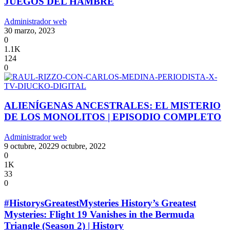
JUEGOS DEL HAMBRE
Administrador web
30 marzo, 2023
0
1.1K
124
0
ALIENÍGENAS ANCESTRALES: EL MISTERIO
DE LOS MONOLITOS | EPISODIO COMPLETO
Administrador web
9 octubre, 2022
9 octubre, 2022
0
1K
33
0
#HistorysGreatestMysteries History’s Greatest
Mysteries: Flight 19 Vanishes in the Bermuda
Triangle (Season 2) | History