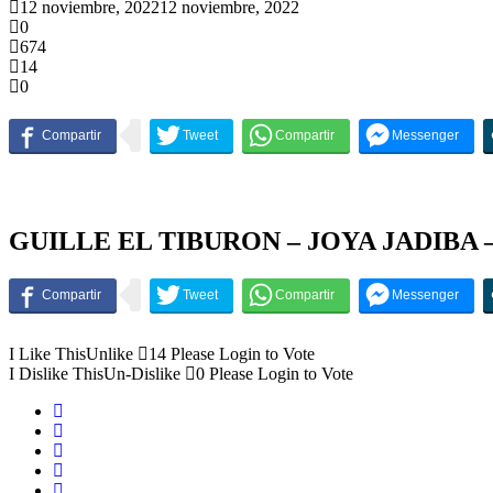
12 noviembre, 2022
12 noviembre, 2022
0
674
14
0
GUILLE EL TIBURON – JOYA JADIBA
I Like This
Unlike
14
Please Login to Vote
I Dislike This
Un-Dislike
0
Please Login to Vote