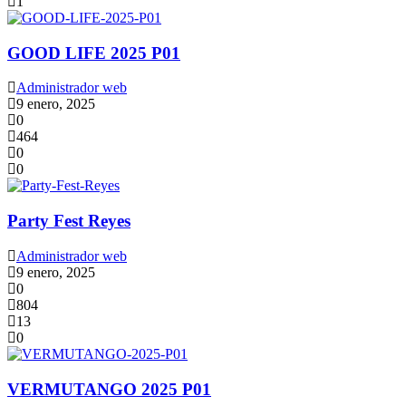
1
GOOD LIFE 2025 P01
Administrador web
9 enero, 2025
0
464
0
0
Party Fest Reyes
Administrador web
9 enero, 2025
0
804
13
0
VERMUTANGO 2025 P01