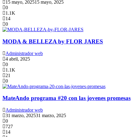
15 mayo, 2025
15 mayo, 2025
0
1.1K
14
0
MODA & BELLEZA by FLOR JARES
Administrador web
4 abril, 2025
0
1.1K
21
0
MateAndo programa #20 con las jovenes promesas
Administrador web
31 marzo, 2025
31 marzo, 2025
0
727
14