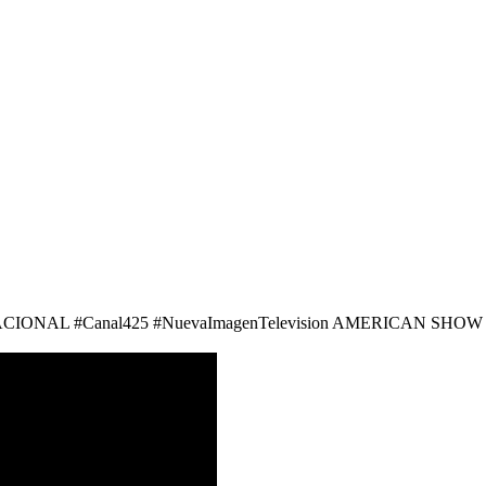
IONAL #Canal425 #NuevaImagenTelevision AMERICAN SHOW /Gru