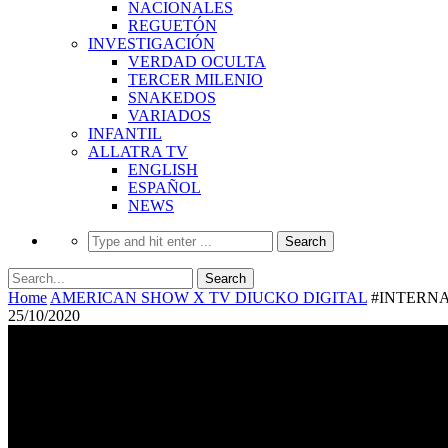
NACIONALES
REGUETÓN
INVESTIGACIÓN
VERDAD OCULTA
TERCER MILENIO
SNAKEDOS
VARIADOS
INFANTIL
ALLATRA TV
ENGLISH
ESPAÑOL
NEWS
Home
AMERICAN SHOW X TV DIUCKO DIGITAL
#INTERNAC
25/10/2020