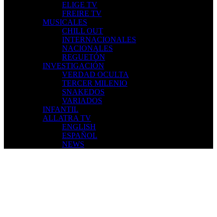
ELIGE TV
FREIRE TV
MUSICALES
CHILL OUT
INTERNACIONALES
NACIONALES
REGUETÓN
INVESTIGACIÓN
VERDAD OCULTA
TERCER MILENIO
SNAKEDOS
VARIADOS
INFANTIL
ALLATRA TV
ENGLISH
ESPAÑOL
NEWS