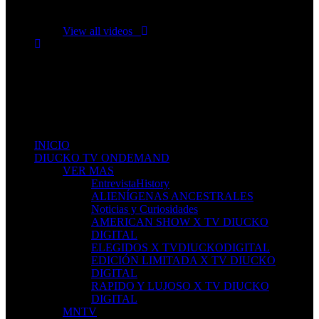
No videos yet!
Click on "Watch later" to put videos here
View all videos
Don't miss new videos
Sign in to see updates from your favourite channels
INICIO
DIUCKO TV ONDEMAND
VER MAS
EntrevistaHistory
ALIENÍGENAS ANCESTRALES
Noticias y Curiosidades
AMERICAN SHOW X TV DIUCKO
DIGITAL
ELEGIDOS X TVDIUCKODIGITAL
EDICIÓN LIMITADA X TV DIUCKO
DIGITAL
RAPIDO Y LUJOSO X TV DIUCKO
DIGITAL
MNTV