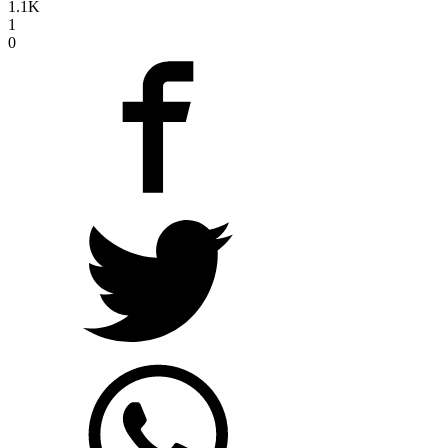
1.1K
1
0