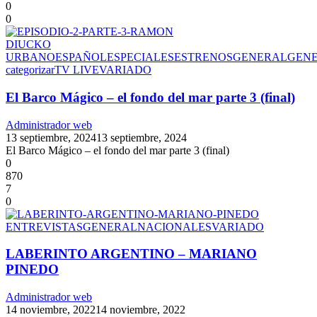
0
0
DIUCKO
URBANO
ESPAÑOL
ESPECIALES
ESTRENOS
GENERAL
GEN
categorizar
TV LIVE
VARIADO
El Barco Mágico – el fondo del mar parte 3 (final)
Administrador web
13 septiembre, 2024
13 septiembre, 2024
El Barco Mágico – el fondo del mar parte 3 (final)
0
870
7
0
ENTREVISTAS
GENERAL
NACIONALES
VARIADO
LABERINTO ARGENTINO – MARIANO
PINEDO
Administrador web
14 noviembre, 2022
14 noviembre, 2022