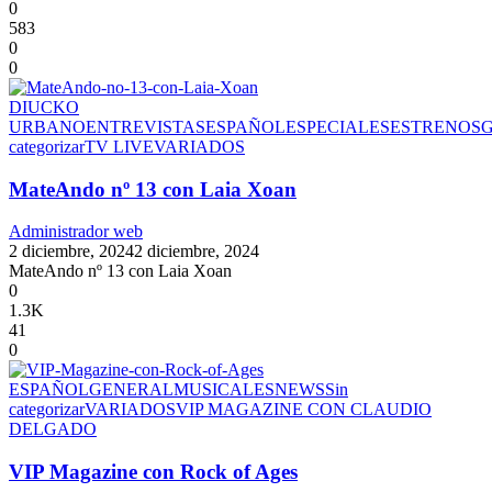
0
583
0
0
DIUCKO
URBANO
ENTREVISTAS
ESPAÑOL
ESPECIALES
ESTRENOS
categorizar
TV LIVE
VARIADOS
MateAndo nº 13 con Laia Xoan
Administrador web
2 diciembre, 2024
2 diciembre, 2024
MateAndo nº 13 con Laia Xoan
0
1.3K
41
0
ESPAÑOL
GENERAL
MUSICALES
NEWS
Sin
categorizar
VARIADOS
VIP MAGAZINE CON CLAUDIO
DELGADO
VIP Magazine con Rock of Ages