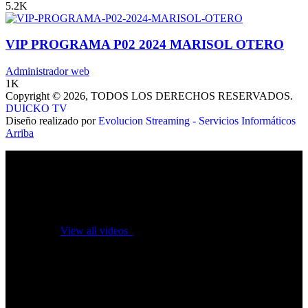
5.2K
VIP PROGRAMA P02 2024 MARISOL OTERO
Administrador web
1K
Copyright © 2026, TODOS LOS DERECHOS RESERVADOS.
DUICKO TV
Diseño realizado por
Evolucion Streaming - Servicios Informáticos
Arriba
No videos yet!
Click on "Watch later" to put videos here
View all videos
Don't miss new videos
Sign in to see updates from your favourite channels