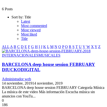
6 Posts
Sort by:
Title
Latest
Most commented
Most viewed
Most liked
Title
ALL
A
B
C
D
E
F
G
H
I
J
K
L
M
N
O
P
Q
R
S
T
U
V
W
X
Y
Z
INTERNACIONALES
MUSICALES
BARCELONA deep house session FEBRUARY
DIUCKODIGITAL
Administrador web
14 noviembre, 2019
14 noviembre, 2019
BARCELONA deep house session FEBRUARY Categoría Música
La música de este video Más información Escucha música sin
anuncios con YouTu...
0
186