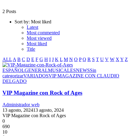
2 Posts
Sort by:
Most liked
Latest
Most commented
Most viewed
Most liked
Title
ALL
A
B
C
D
E
F
G
H
I
J
K
L
M
N
O
P
Q
R
S
T
U
V
W
X
Y
Z
ESPAÑOL
GENERAL
MUSICALES
NEWS
Sin
categorizar
VARIADOS
VIP MAGAZINE CON CLAUDIO
DELGADO
VIP Magazine con Rock of Ages
Administrador web
13 agosto, 2024
13 agosto, 2024
VIP Magazine con Rock of Ages
0
690
10