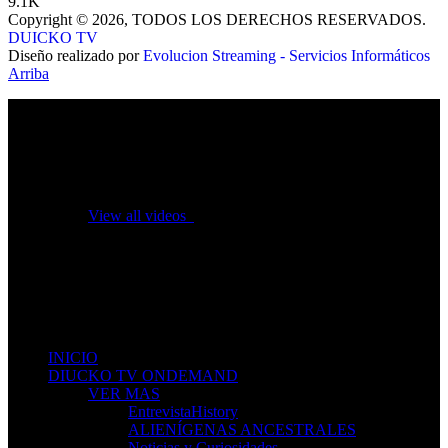
9.1K
Copyright © 2026, TODOS LOS DERECHOS RESERVADOS.
DUICKO TV
Diseño realizado por
Evolucion Streaming - Servicios Informáticos
Arriba
No videos yet!
Click on "Watch later" to put videos here
View all videos
Don't miss new videos
Sign in to see updates from your favourite channels
INICIO
DIUCKO TV ONDEMAND
VER MAS
EntrevistaHistory
ALIENÍGENAS ANCESTRALES
Noticias y Curiosidades