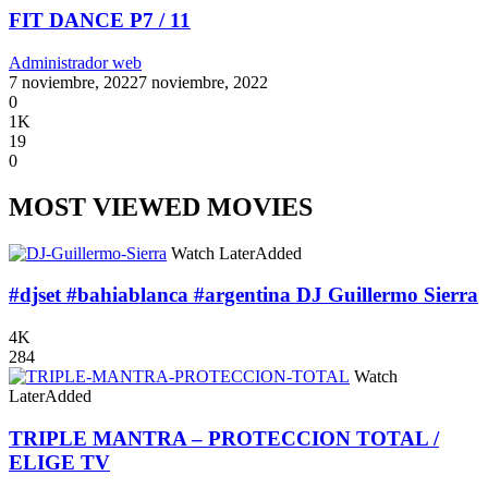
FIT DANCE P7 / 11
Administrador web
7 noviembre, 2022
7 noviembre, 2022
0
1K
19
0
MOST VIEWED MOVIES
Watch Later
Added
#djset #bahiablanca #argentina DJ Guillermo Sierra
4K
284
Watch
Later
Added
TRIPLE MANTRA – PROTECCION TOTAL /
ELIGE TV