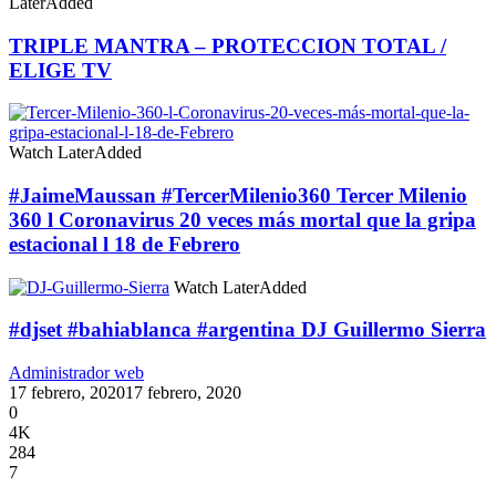
Later
Added
TRIPLE MANTRA – PROTECCION TOTAL /
ELIGE TV
Watch Later
Added
#JaimeMaussan #TercerMilenio360 Tercer Milenio
360 l Coronavirus 20 veces más mortal que la gripa
estacional l 18 de Febrero
Watch Later
Added
#djset #bahiablanca #argentina DJ Guillermo Sierra
Administrador web
17 febrero, 2020
17 febrero, 2020
0
4K
284
7