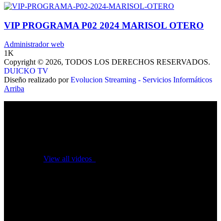
VIP PROGRAMA P02 2024 MARISOL OTERO
Administrador web
1K
Copyright © 2026, TODOS LOS DERECHOS RESERVADOS.
DUICKO TV
Diseño realizado por
Evolucion Streaming - Servicios Informáticos
Arriba
No videos yet!
Click on "Watch later" to put videos here
View all videos
Don't miss new videos
Sign in to see updates from your favourite channels