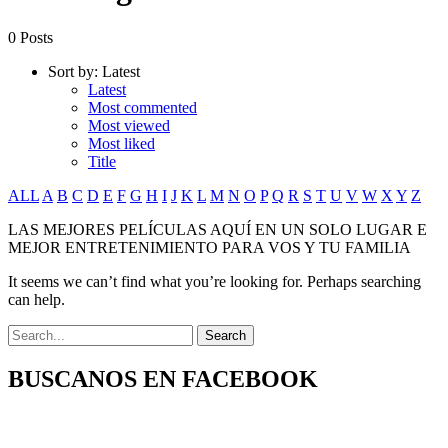
0 Posts
Sort by:
Latest
Latest
Most commented
Most viewed
Most liked
Title
ALL
A
B
C
D
E
F
G
H
I
J
K
L
M
N
O
P
Q
R
S
T
U
V
W
X
Y
Z
LAS MEJORES PELÍCULAS AQUÍ EN UN SOLO LUGAR E
MEJOR ENTRETENIMIENTO PARA VOS Y TU FAMILIA
It seems we can’t find what you’re looking for. Perhaps searching
can help.
BUSCANOS EN FACEBOOK