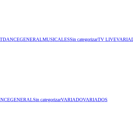
ITDANCE
GENERAL
MUSICALES
Sin categorizar
TV LIVE
VARIA
ANCE
GENERAL
Sin categorizar
VARIADO
VARIADOS