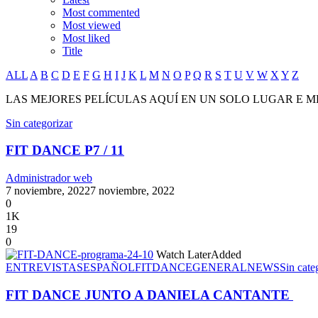
Most commented
Most viewed
Most liked
Title
ALL
A
B
C
D
E
F
G
H
I
J
K
L
M
N
O
P
Q
R
S
T
U
V
W
X
Y
Z
LAS MEJORES PELÍCULAS AQUÍ EN UN SOLO LUGAR E M
Sin categorizar
FIT DANCE P7 / 11
Administrador web
7 noviembre, 2022
7 noviembre, 2022
0
1K
19
0
Watch Later
Added
ENTREVISTAS
ESPAÑOL
FITDANCE
GENERAL
NEWS
Sin cate
FIT DANCE JUNTO A DANIELA CANTANTE