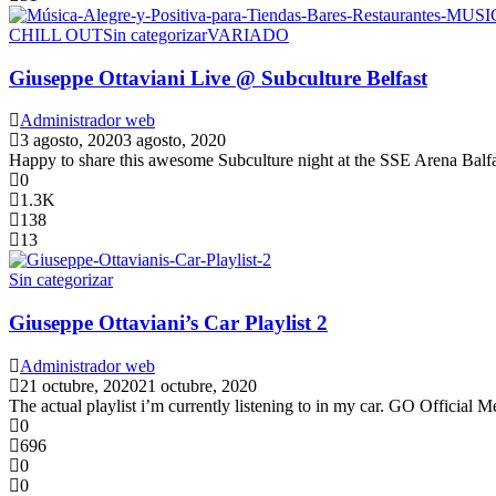
CHILL OUT
Sin categorizar
VARIADO
Giuseppe Ottaviani Live @ Subculture Belfast
Administrador web
3 agosto, 2020
3 agosto, 2020
Happy to share this awesome Subculture night at the SSE Arena Balfa
0
1.3K
138
13
Sin categorizar
Giuseppe Ottaviani’s Car Playlist 2
Administrador web
21 octubre, 2020
21 octubre, 2020
The actual playlist i’m currently listening to in my car. GO Official
0
696
0
0