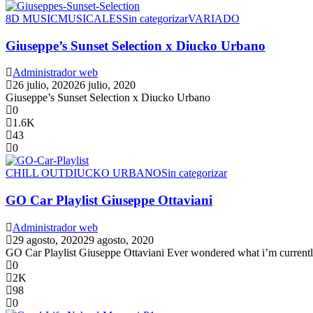
8D MUSIC
MUSICALES
Sin categorizar
VARIADO
Giuseppe’s Sunset Selection x Diucko Urbano
Administrador web
26 julio, 2020
26 julio, 2020
Giuseppe’s Sunset Selection x Diucko Urbano
0
1.6K
43
0
CHILL OUT
DIUCKO URBANO
Sin categorizar
GO Car Playlist Giuseppe Ottaviani
Administrador web
29 agosto, 2020
29 agosto, 2020
GO Car Playlist Giuseppe Ottaviani Ever wondered what i’m currently l
0
2K
98
0