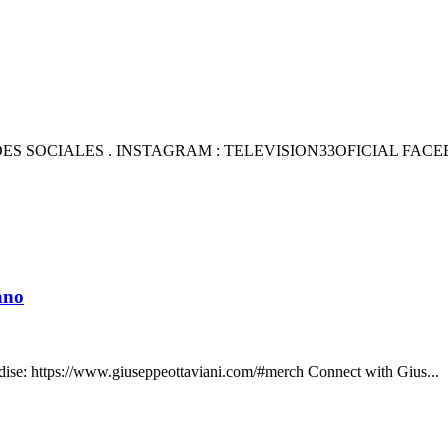
 SOCIALES . INSTAGRAM : TELEVISION33OFICIAL FACEB
ano
ndise: https://www.giuseppeottaviani.com/#merch Connect with Gius...