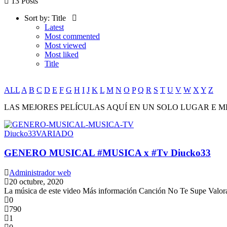
13 Posts
Sort by:
Title
Latest
Most commented
Most viewed
Most liked
Title
ALL
A
B
C
D
E
F
G
H
I
J
K
L
M
N
O
P
Q
R
S
T
U
V
W
X
Y
Z
LAS MEJORES PELÍCULAS AQUÍ EN UN SOLO LUGAR E M
Diucko33
VARIADO
GENERO MUSICAL #MUSICA x #Tv Diucko33
Administrador web
20 octubre, 2020
La música de este video Más información Canción No Te Supe Valora
0
790
1