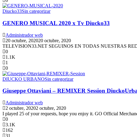
0
Diucko33
Sin categorizar
GENERO MUSICAL 2020 x Tv Diucko33
Administrador web
20 octubre, 2020
20 octubre, 2020
TELEVISION33.NET SEGUINOS EN TODAS NUESTRAS REDES
0
1.1K
1
0
DIUCKO URBANO
Sin categorizar
Giuseppe Ottaviani – REMIXER Session DiuckoUrb
Administrador web
2 octubre, 2020
2 octubre, 2020
I played 25 of your requests, hope you enjoy it. GO Official Mercha
0
3.1K
162
31