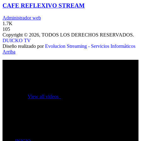
CAFE REFLEXIVO STREAM
Administrador web
1.7K
105
Copyright © 2026, TODOS LOS DERECHOS RESERVADOS.
DUICKO TV
Diseño realizado por
Evolucion Streaming - Servicios Informáticos
Arriba
No videos yet!
Click on "Watch later" to put videos here
View all videos
Don't miss new videos
Sign in to see updates from your favourite channels