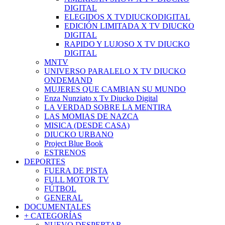
DIGITAL
ELEGIDOS X TVDIUCKODIGITAL
EDICIÓN LIMITADA X TV DIUCKO
DIGITAL
RAPIDO Y LUJOSO X TV DIUCKO
DIGITAL
MNTV
UNIVERSO PARALELO X TV DIUCKO
ONDEMAND
MUJERES QUE CAMBIAN SU MUNDO
Enza Nunziato x Tv Diucko Digital
LA VERDAD SOBRE LA MENTIRA
LAS MOMIAS DE NAZCA
MISICA (DESDE CASA)
DIUCKO URBANO
Project Blue Book
ESTRENOS
DEPORTES
FUERA DE PISTA
FULL MOTOR TV
FÚTBOL
GENERAL
DOCUMENTALES
+ CATEGORÍAS
NUEVO DESPERTAR