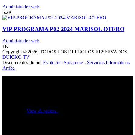
Buza Caperuza 2 (2011) Latino
Administrador web
5.2K
VIP PROGRAMA P02 2024 MARISOL OTERO
Administrador web
1K
Copyright © 2026, TODOS LOS DERECHOS RESERVADOS.
DUICKO TV
Diseño realizado por
Evolucion Streaming - Servicios Informáticos
Arriba
No videos yet!
Click on "Watch later" to put videos here
View all videos