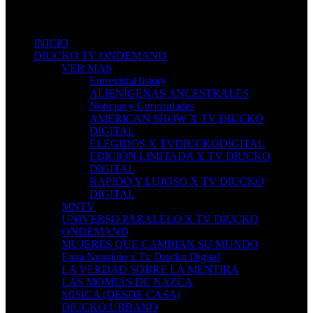
Don't miss new videos
Sign in to see updates from your favourite channels
INICIO
DIUCKO TV ONDEMAND
VER MAS
EntrevistaHistory
ALIENÍGENAS ANCESTRALES
Noticias y Curiosidades
AMERICAN SHOW X TV DIUCKO
DIGITAL
ELEGIDOS X TVDIUCKODIGITAL
EDICIÓN LIMITADA X TV DIUCKO
DIGITAL
RAPIDO Y LUJOSO X TV DIUCKO
DIGITAL
MNTV
UNIVERSO PARALELO X TV DIUCKO
ONDEMAND
MUJERES QUE CAMBIAN SU MUNDO
Enza Nunziato x Tv Diucko Digital
LA VERDAD SOBRE LA MENTIRA