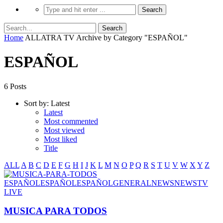
Home
ALLATRA TV
Archive by Category "ESPAÑOL"
ESPAÑOL
6 Posts
Sort by:
Latest
Latest
Most commented
Most viewed
Most liked
Title
ALL
A
B
C
D
E
F
G
H
I
J
K
L
M
N
O
P
Q
R
S
T
U
V
W
X
Y
Z
ESPAÑOL
ESPAÑOL
ESPAÑOL
GENERAL
NEWS
NEWS
TV
LIVE
MUSICA PARA TODOS