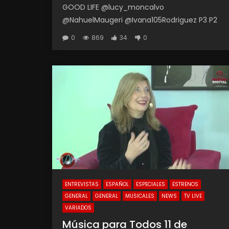
GOOD LIFE @lucy_moncalvo
‪@NahuelMaugeri‬ ‪@Ivana105Rodriguez‬ P3 P2
0
869
34
0
ENTREVISTAS
ESPAÑOL
ESPECIALES
ESTRENOS
GENERAL
GENERAL
MUSICALES
NEWS
TV LIVE
VARIADOS
Música para Todos 11 de