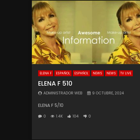
ELENA F
ESPAÑOL
ESPAÑOL
NEWS
NEWS
TV LIVE
ELENA F 510
ADMINISTRADOR WEB
9 OCTUBRE, 2024
ELENA F 5/10
0
1.4K
104
0