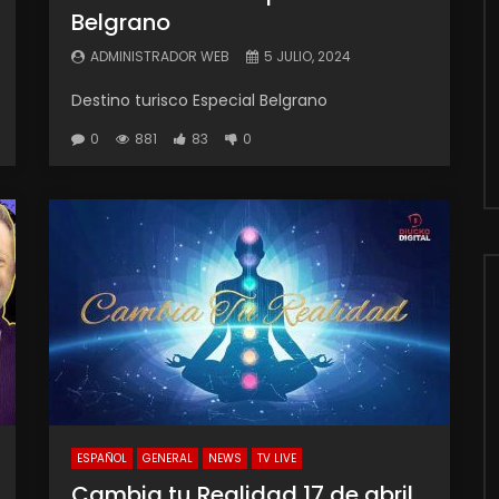
Belgrano
ADMINISTRADOR WEB
5 JULIO, 2024
Destino turisco Especial Belgrano
0
881
83
0
ESPAÑOL
GENERAL
NEWS
TV LIVE
Cambia tu Realidad 17 de abril