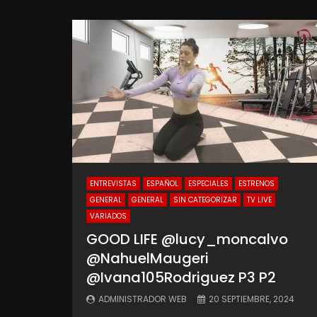
ENTREVISTAS
ESPAÑOL
ESPECIALES
ESTRENOS
GENERAL
GENERAL
SIN CATEGORIZAR
TV LIVE
VARIADOS
GOOD LIFE @lucy_moncalvo
‪@NahuelMaugeri‬
‪@Ivana105Rodriguez‬ P3 P2
ADMINISTRADOR WEB
20 SEPTIEMBRE, 2024