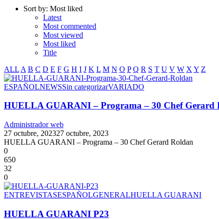
Sort by:
Most liked
Latest
Most commented
Most viewed
Most liked
Title
ALL
A
B
C
D
E
F
G
H
I
J
K
L
M
N
O
P
Q
R
S
T
U
V
W
X
Y
Z
ESPAÑOL
NEWS
Sin categorizar
VARIADO
HUELLA GUARANI – Programa – 30 Chef Gerard 
Administrador web
27 octubre, 2023
27 octubre, 2023
HUELLA GUARANI – Programa – 30 Chef Gerard Roldan
0
650
32
0
ENTREVISTAS
ESPAÑOL
GENERAL
HUELLA GUARANI
HUELLA GUARANI P23