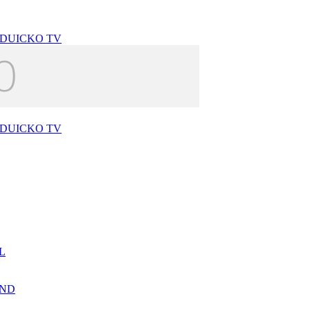
L
AND