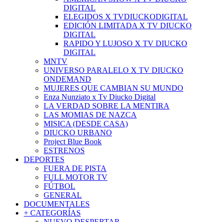
DIGITAL
ELEGIDOS X TVDIUCKODIGITAL
EDICIÓN LIMITADA X TV DIUCKO
DIGITAL
RAPIDO Y LUJOSO X TV DIUCKO
DIGITAL
MNTV
UNIVERSO PARALELO X TV DIUCKO
ONDEMAND
MUJERES QUE CAMBIAN SU MUNDO
Enza Nunziato x Tv Diucko Digital
LA VERDAD SOBRE LA MENTIRA
LAS MOMIAS DE NAZCA
MISICA (DESDE CASA)
DIUCKO URBANO
Project Blue Book
ESTRENOS
DEPORTES
FUERA DE PISTA
FULL MOTOR TV
FÚTBOL
GENERAL
DOCUMENTALES
+ CATEGORÍAS
NUEVO DESPERTAR