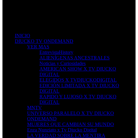
Don't miss new videos
Sign in to see updates from your favourite channels
INICIO
DIUCKO TV ONDEMAND
VER MAS
EntrevistaHistory
ALIENÍGENAS ANCESTRALES
Noticias y Curiosidades
AMERICAN SHOW X TV DIUCKO
DIGITAL
ELEGIDOS X TVDIUCKODIGITAL
EDICIÓN LIMITADA X TV DIUCKO
DIGITAL
RAPIDO Y LUJOSO X TV DIUCKO
DIGITAL
MNTV
UNIVERSO PARALELO X TV DIUCKO
ONDEMAND
MUJERES QUE CAMBIAN SU MUNDO
Enza Nunziato x Tv Diucko Digital
LA VERDAD SOBRE LA MENTIRA