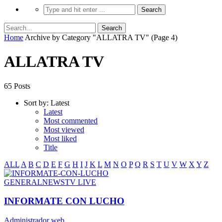
Home
Archive by Category "ALLATRA TV"
(Page 4)
ALLATRA TV
65 Posts
Sort by:
Latest
Latest
Most commented
Most viewed
Most liked
Title
ALL
A
B
C
D
E
F
G
H
I
J
K
L
M
N
O
P
Q
R
S
T
U
V
W
X
Y
Z
GENERAL
NEWS
TV LIVE
INFORMATE CON LUCHO
Administrador web