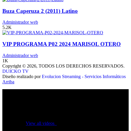
Buza Caperuza 2 (2011) Latino
Administrador web
5.2K
VIP PROGRAMA P02 2024 MARISOL OTERO
Administrador web
1K
Copyright © 2026, TODOS LOS DERECHOS RESERVADOS.
DUICKO TV
Diseño realizado por
Evolucion Streaming - Servicios Informáticos
Arriba
No videos yet!
Click on "Watch later" to put videos here
View all videos