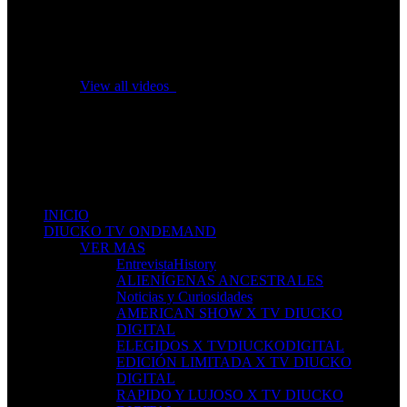
No videos yet!
Click on "Watch later" to put videos here
View all videos
Don't miss new videos
Sign in to see updates from your favourite channels
INICIO
DIUCKO TV ONDEMAND
VER MAS
EntrevistaHistory
ALIENÍGENAS ANCESTRALES
Noticias y Curiosidades
AMERICAN SHOW X TV DIUCKO
DIGITAL
ELEGIDOS X TVDIUCKODIGITAL
EDICIÓN LIMITADA X TV DIUCKO
DIGITAL
RAPIDO Y LUJOSO X TV DIUCKO