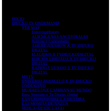
Sign in to see updates from your favourite channels
INICIO
DIUCKO TV ONDEMAND
VER MAS
EntrevistaHistory
ALIENÍGENAS ANCESTRALES
Noticias y Curiosidades
AMERICAN SHOW X TV DIUCKO
DIGITAL
ELEGIDOS X TVDIUCKODIGITAL
EDICIÓN LIMITADA X TV DIUCKO
DIGITAL
RAPIDO Y LUJOSO X TV DIUCKO
DIGITAL
MNTV
UNIVERSO PARALELO X TV DIUCKO
ONDEMAND
MUJERES QUE CAMBIAN SU MUNDO
Enza Nunziato x Tv Diucko Digital
LA VERDAD SOBRE LA MENTIRA
LAS MOMIAS DE NAZCA
MISICA (DESDE CASA)