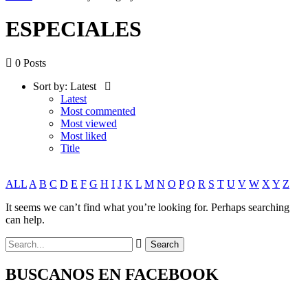
ESPECIALES
0 Posts
Sort by:
Latest
Latest
Most commented
Most viewed
Most liked
Title
ALL
A
B
C
D
E
F
G
H
I
J
K
L
M
N
O
P
Q
R
S
T
U
V
W
X
Y
Z
It seems we can’t find what you’re looking for. Perhaps searching
can help.
BUSCANOS EN FACEBOOK