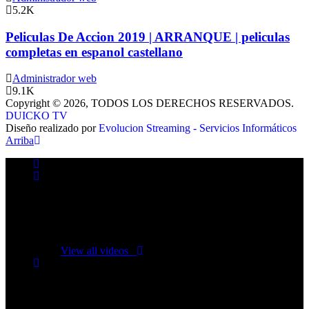
5.2K
Peliculas De Accion 2019 | ARRANQUE | peliculas
completas en espanol castellano
Administrador web
9.1K
Copyright © 2026, TODOS LOS DERECHOS RESERVADOS.
DUICKO TV
Diseño realizado por
Evolucion Streaming - Servicios Informáticos
Arriba
No videos yet!
Click on "Watch later" to put videos here
View all videos
Don't miss new videos