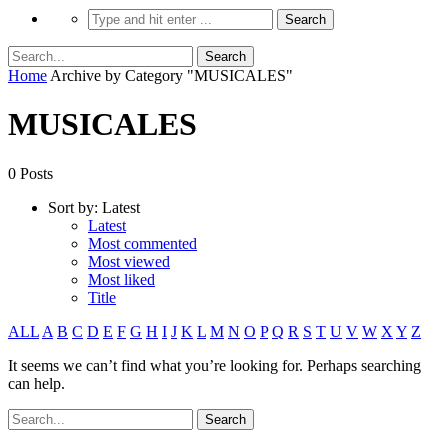
Home
Archive by Category "MUSICALES"
MUSICALES
0 Posts
Sort by:
Latest
Latest
Most commented
Most viewed
Most liked
Title
ALL
A
B
C
D
E
F
G
H
I
J
K
L
M
N
O
P
Q
R
S
T
U
V
W
X
Y
Z
It seems we can’t find what you’re looking for. Perhaps searching
can help.