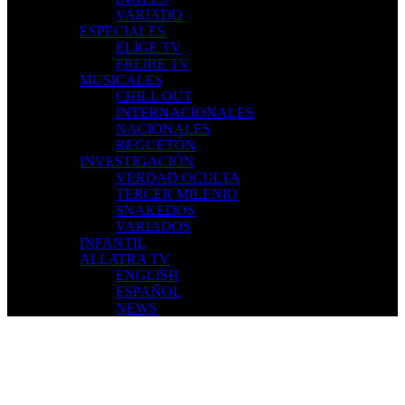
VARIADO
ESPECIALES
ELIGE TV
FREIRE TV
MUSICALES
CHILL OUT
INTERNACIONALES
NACIONALES
REGUETÓN
INVESTIGACIÓN
VERDAD OCULTA
TERCER MILENIO
SNAKEDOS
VARIADOS
INFANTIL
ALLATRA TV
ENGLISH
ESPAÑOL
NEWS