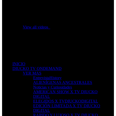
No videos yet!
Click on "Watch later" to put videos here
View all videos
Don't miss new videos
Sign in to see updates from your favourite channels
INICIO
DIUCKO TV ONDEMAND
VER MAS
EntrevistaHistory
ALIENÍGENAS ANCESTRALES
Noticias y Curiosidades
AMERICAN SHOW X TV DIUCKO
DIGITAL
ELEGIDOS X TVDIUCKODIGITAL
EDICIÓN LIMITADA X TV DIUCKO
DIGITAL
RAPIDO Y LUJOSO X TV DIUCKO