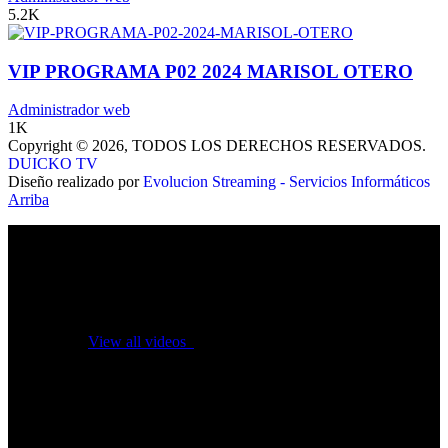
5.2K
VIP PROGRAMA P02 2024 MARISOL OTERO
Administrador web
1K
Copyright © 2026, TODOS LOS DERECHOS RESERVADOS.
DUICKO TV
Diseño realizado por
Evolucion Streaming - Servicios Informáticos
Arriba
No videos yet!
Click on "Watch later" to put videos here
View all videos
Don't miss new videos
Sign in to see updates from your favourite channels