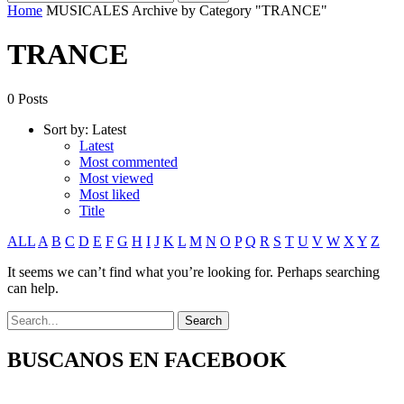
Home
MUSICALES
Archive by Category "TRANCE"
TRANCE
0 Posts
Sort by:
Latest
Latest
Most commented
Most viewed
Most liked
Title
ALL
A
B
C
D
E
F
G
H
I
J
K
L
M
N
O
P
Q
R
S
T
U
V
W
X
Y
Z
It seems we can’t find what you’re looking for. Perhaps searching
can help.
BUSCANOS EN FACEBOOK