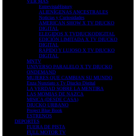
VER MAS
EntrevistaHistory
ALIENÍGENAS ANCESTRALES
Noticias y Curiosidades
AMERICAN SHOW X TV DIUCKO
DIGITAL
ELEGIDOS X TVDIUCKODIGITAL
EDICIÓN LIMITADA X TV DIUCKO
DIGITAL
RAPIDO Y LUJOSO X TV DIUCKO
DIGITAL
MNTV
UNIVERSO PARALELO X TV DIUCKO
ONDEMAND
MUJERES QUE CAMBIAN SU MUNDO
Enza Nunziato x Tv Diucko Digital
LA VERDAD SOBRE LA MENTIRA
LAS MOMIAS DE NAZCA
MISICA (DESDE CASA)
DIUCKO URBANO
Project Blue Book
ESTRENOS
DEPORTES
FUERA DE PISTA
FULL MOTOR TV