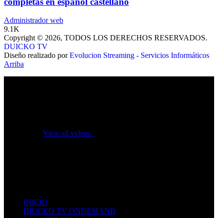
completas en espanol castellano
Administrador web
9.1K
Copyright © 2026, TODOS LOS DERECHOS RESERVADOS.
DUICKO TV
Diseño realizado por
Evolucion Streaming - Servicios Informáticos
Arriba
No videos yet!
Click on "Watch later" to put videos here
View all videos
Don't miss new videos
Sign in to see updates from your favourite channels
INICIO
DIUCKO TV ONDEMAND