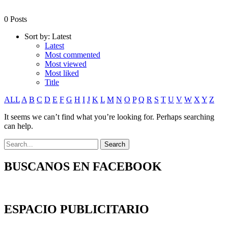
0 Posts
Sort by:
Latest
Latest
Most commented
Most viewed
Most liked
Title
ALL
A
B
C
D
E
F
G
H
I
J
K
L
M
N
O
P
Q
R
S
T
U
V
W
X
Y
Z
It seems we can’t find what you’re looking for. Perhaps searching
can help.
BUSCANOS EN FACEBOOK
ESPACIO PUBLICITARIO