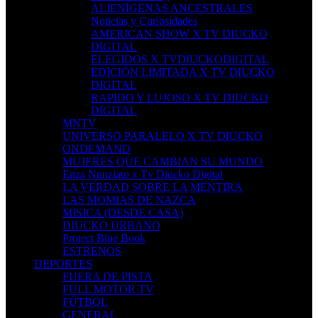
ALIENÍGENAS ANCESTRALES
Noticias y Curiosidades
AMERICAN SHOW X TV DIUCKO
DIGITAL
ELEGIDOS X TVDIUCKODIGITAL
EDICIÓN LIMITADA X TV DIUCKO
DIGITAL
RAPIDO Y LUJOSO X TV DIUCKO
DIGITAL
MNTV
UNIVERSO PARALELO X TV DIUCKO
ONDEMAND
MUJERES QUE CAMBIAN SU MUNDO
Enza Nunziato x Tv Diucko Digital
LA VERDAD SOBRE LA MENTIRA
LAS MOMIAS DE NAZCA
MISICA (DESDE CASA)
DIUCKO URBANO
Project Blue Book
ESTRENOS
DEPORTES
FUERA DE PISTA
FULL MOTOR TV
FÚTBOL
GENERAL