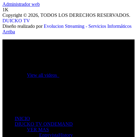
Administrador web
1K
Copyright © 2026, TODOS LOS DERECHOS RESERVADOS.
DUICKO TV
Diseño realizado por
Evolucion Streaming - Servicios Informáticos
Arriba
No videos yet!
Click on "Watch later" to put videos here
View all videos
Don't miss new videos
Sign in to see updates from your favourite channels
INICIO
DIUCKO TV ONDEMAND
VER MAS
EntrevistaHistory