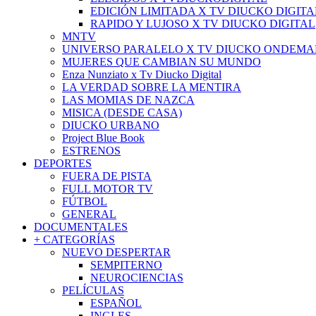
EDICIÓN LIMITADA X TV DIUCKO DIGITA
RAPIDO Y LUJOSO X TV DIUCKO DIGITAL
MNTV
UNIVERSO PARALELO X TV DIUCKO ONDEM
MUJERES QUE CAMBIAN SU MUNDO
Enza Nunziato x Tv Diucko Digital
LA VERDAD SOBRE LA MENTIRA
LAS MOMIAS DE NAZCA
MISICA (DESDE CASA)
DIUCKO URBANO
Project Blue Book
ESTRENOS
DEPORTES
FUERA DE PISTA
FULL MOTOR TV
FÚTBOL
GENERAL
DOCUMENTALES
+ CATEGORÍAS
NUEVO DESPERTAR
SEMPITERNO
NEUROCIENCIAS
PELÍCULAS
ESPAÑOL
INGLES