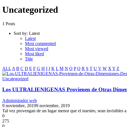
Uncategorized
1 Posts
Sort by:
Latest
Latest
Most commented
Most viewed
Most liked
Title
ALL
A
B
C
D
E
F
G
H
I
J
K
L
M
N
O
P
Q
R
S
T
U
V
W
X
Y
Z
Uncategorized
Los ULTRALIENIGENAS Provienen de Otras Dimen
Administrador web
9 noviembre, 2019
9 noviembre, 2019
Tal vez provengan de un lugar menor que el nuestro, sean invisibles a 
0
275
0