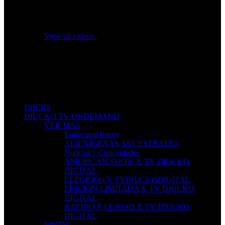
No videos yet!
Click on "Watch later" to put videos here
View all videos
Don't miss new videos
Sign in to see updates from your favourite channels
INICIO
DIUCKO TV ONDEMAND
VER MAS
EntrevistaHistory
ALIENÍGENAS ANCESTRALES
Noticias y Curiosidades
AMERICAN SHOW X TV DIUCKO
DIGITAL
ELEGIDOS X TVDIUCKODIGITAL
EDICIÓN LIMITADA X TV DIUCKO
DIGITAL
RAPIDO Y LUJOSO X TV DIUCKO
DIGITAL
MNTV