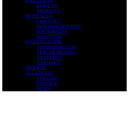
ESPECIALES
ELIGE TV
FREIRE TV
MUSICALES
CHILL OUT
INTERNACIONALES
NACIONALES
REGUETÓN
INVESTIGACIÓN
VERDAD OCULTA
TERCER MILENIO
SNAKEDOS
VARIADOS
INFANTIL
ALLATRA TV
ENGLISH
ESPAÑOL
NEWS