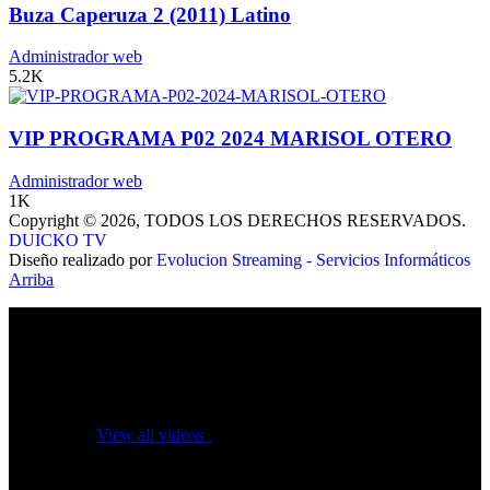
Buza Caperuza 2 (2011) Latino
Administrador web
5.2K
VIP PROGRAMA P02 2024 MARISOL OTERO
Administrador web
1K
Copyright © 2026, TODOS LOS DERECHOS RESERVADOS.
DUICKO TV
Diseño realizado por
Evolucion Streaming - Servicios Informáticos
Arriba
No videos yet!
Click on "Watch later" to put videos here
View all videos