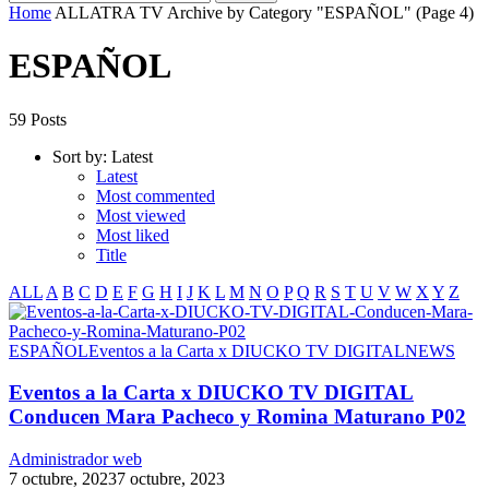
Home
ALLATRA TV
Archive by Category "ESPAÑOL"
(Page 4)
ESPAÑOL
59 Posts
Sort by:
Latest
Latest
Most commented
Most viewed
Most liked
Title
ALL
A
B
C
D
E
F
G
H
I
J
K
L
M
N
O
P
Q
R
S
T
U
V
W
X
Y
Z
ESPAÑOL
Eventos a la Carta x DIUCKO TV DIGITAL
NEWS
Eventos a la Carta x DIUCKO TV DIGITAL
Conducen Mara Pacheco y Romina Maturano P02
Administrador web
7 octubre, 2023
7 octubre, 2023