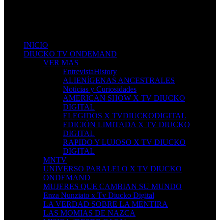
Don't miss new videos
Sign in to see updates from your favourite channels
INICIO
DIUCKO TV ONDEMAND
VER MAS
EntrevistaHistory
ALIENÍGENAS ANCESTRALES
Noticias y Curiosidades
AMERICAN SHOW X TV DIUCKO
DIGITAL
ELEGIDOS X TVDIUCKODIGITAL
EDICIÓN LIMITADA X TV DIUCKO
DIGITAL
RAPIDO Y LUJOSO X TV DIUCKO
DIGITAL
MNTV
UNIVERSO PARALELO X TV DIUCKO
ONDEMAND
MUJERES QUE CAMBIAN SU MUNDO
Enza Nunziato x Tv Diucko Digital
LA VERDAD SOBRE LA MENTIRA
LAS MOMIAS DE NAZCA