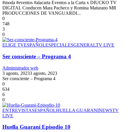
#moda #eventos #alacarta Eventos a la Carta x DIUCKO TV
DIGITAL Conducen Mara Pacheco y Romina Maturano MR
PRODUCCIONES DE VANGUARDI...
0
748
3
0
ELIGE TV
ESPAÑOL
ESPECIALES
GENERAL
TV LIVE
Ser consciente – Programa 4
Administrador web
3 agosto, 2023
3 agosto, 2023
Ser consciente – Programa 4
0
634
6
0
ENTREVISTAS
ESPAÑOL
HUELLA GUARANI
NEWS
TV
LIVE
Huella Guaraní Episodio 10