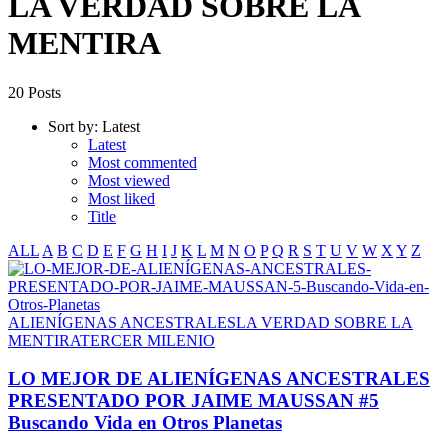
LA VERDAD SOBRE LA
MENTIRA
20 Posts
Sort by:
Latest
Latest
Most commented
Most viewed
Most liked
Title
ALL
A
B
C
D
E
F
G
H
I
J
K
L
M
N
O
P
Q
R
S
T
U
V
W
X
Y
Z
ALIENÍGENAS ANCESTRALES
LA VERDAD SOBRE LA
MENTIRA
TERCER MILENIO
LO MEJOR DE ALIENÍGENAS ANCESTRALES
PRESENTADO POR JAIME MAUSSAN #5
Buscando Vida en Otros Planetas