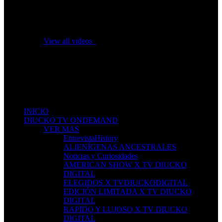
No videos yet!
Click on "Watch later" to put videos here
View all videos
Don't miss new videos
Sign in to see updates from your favourite channels
INICIO
DIUCKO TV ONDEMAND
VER MAS
EntrevistaHistory
ALIENÍGENAS ANCESTRALES
Noticias y Curiosidades
AMERICAN SHOW X TV DIUCKO
DIGITAL
ELEGIDOS X TVDIUCKODIGITAL
EDICIÓN LIMITADA X TV DIUCKO
DIGITAL
RAPIDO Y LUJOSO X TV DIUCKO
DIGITAL