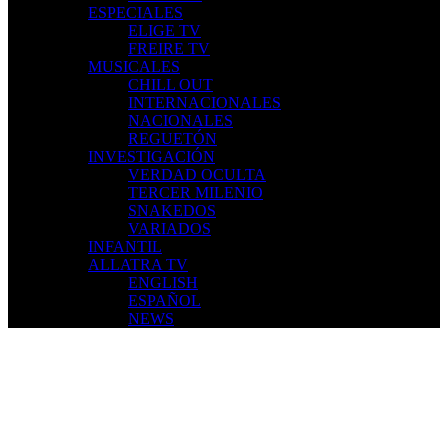
ESPECIALES
ELIGE TV
FREIRE TV
MUSICALES
CHILL OUT
INTERNACIONALES
NACIONALES
REGUETÓN
INVESTIGACIÓN
VERDAD OCULTA
TERCER MILENIO
SNAKEDOS
VARIADOS
INFANTIL
ALLATRA TV
ENGLISH
ESPAÑOL
NEWS