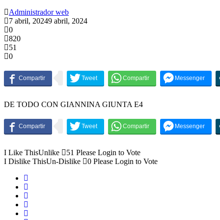
Administrador web
7 abril, 2024
9 abril, 2024
0
820
51
0
DE TODO CON GIANNINA GIUNTA E4
I Like This
Unlike
51
Please Login to Vote
I Dislike This
Un-Dislike
0
Please Login to Vote