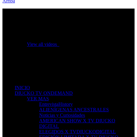
Arriba
No videos yet!
Click on "Watch later" to put videos here
View all videos
Don't miss new videos
Sign in to see updates from your favourite channels
INICIO
DIUCKO TV ONDEMAND
VER MAS
EntrevistaHistory
ALIENÍGENAS ANCESTRALES
Noticias y Curiosidades
AMERICAN SHOW X TV DIUCKO
DIGITAL
ELEGIDOS X TVDIUCKODIGITAL