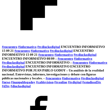
#encuentro
#informativo
#tvdiuckodigital
ENCUENTRO INFORMATIVO
15 09 21
#encuentro
#informativo
#tvdiuckodigital
ENCUENTRO
INFORMATIVO 15 09 21
#encuentro
#informativo
#tvdiuckodigital
ENCUENTRO INFORMATIVO 08/09 –
#encuentro
#informativo
#tvdiuckodigital
ENCUENTRO INFORMATIVO –
#encuentro
#informativo
#tvdiuckodigital
ENCUENTRO INFORMATIVO ENCUENTRO
INFORMATIVO POR JUAN PABLO GODOY – Un análisis de la realidad
nacional. Entrevistas, informes, investigaciones y debate con figuras
públicas nacionales y locales. –
#encuentro
#informativo
#tvdiuckodigital
#news
#juanpablogadoy
#cablevision
#tvonline
#tvdigital
#estudiosd3tv
#d3tv
#diuckodigital