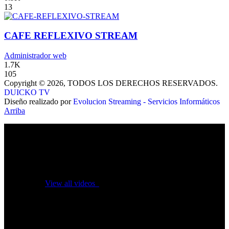
13
CAFE REFLEXIVO STREAM
Administrador web
1.7K
105
Copyright © 2026, TODOS LOS DERECHOS RESERVADOS.
DUICKO TV
Diseño realizado por
Evolucion Streaming - Servicios Informáticos
Arriba
No videos yet!
Click on "Watch later" to put videos here
View all videos
Don't miss new videos
Sign in to see updates from your favourite channels