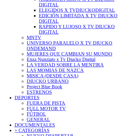
DIGITAL
ELEGIDOS X TVDIUCKODIGITAL
EDICIÓN LIMITADA X TV DIUCKO
DIGITAL
RAPIDO Y LUJOSO X TV DIUCKO
DIGITAL
MNTV
UNIVERSO PARALELO X TV DIUCKO
ONDEMAND
MUJERES QUE CAMBIAN SU MUNDO
Enza Nunziato x Tv Diucko Digital
LA VERDAD SOBRE LA MENTIRA
LAS MOMIAS DE NAZCA
MISICA (DESDE CASA)
DIUCKO URBANO
Project Blue Book
ESTRENOS
DEPORTES
FUERA DE PISTA
FULL MOTOR TV
FÚTBOL
GENERAL
DOCUMENTALES
+ CATEGORÍAS
NUEVO DESPERTAR