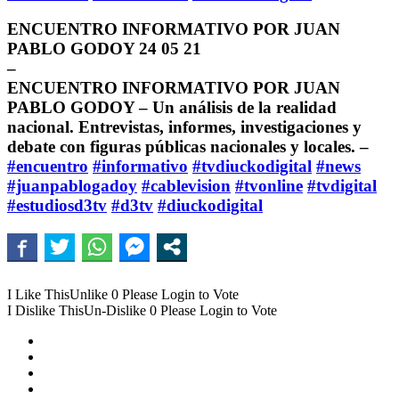
ENCUENTRO INFORMATIVO POR JUAN
PABLO GODOY 24 05 21
–
ENCUENTRO INFORMATIVO POR JUAN
PABLO GODOY – Un análisis de la realidad
nacional. Entrevistas, informes, investigaciones y
debate con figuras públicas nacionales y locales. –
#encuentro
#informativo
#tvdiuckodigital
#news
#juanpablogadoy
#cablevision
#tvonline
#tvdigital
#estudiosd3tv
#d3tv
#diuckodigital
I Like This
Unlike
0
Please Login to Vote
I Dislike This
Un-Dislike
0
Please Login to Vote