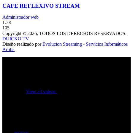
CAFE REFLEXIVO STREAM
Administrador web
1.7K
105
Copyright © 2026, TODOS LOS DERECHOS RESERVADOS.
DUICKO TV
Diseño realizado por
Evolucion Streaming - Servicios Informáticos
Arriba
No videos yet!
Click on "Watch later" to put videos here
View all videos
Don't miss new videos
Sign in to see updates from your favourite channels