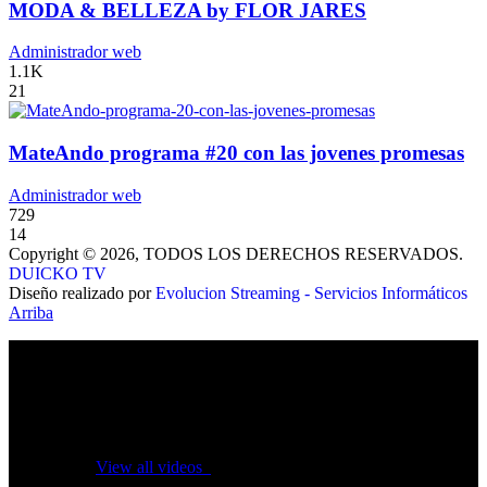
MODA & BELLEZA by FLOR JARES
Administrador web
1.1K
21
MateAndo programa #20 con las jovenes promesas
Administrador web
729
14
Copyright © 2026, TODOS LOS DERECHOS RESERVADOS.
DUICKO TV
Diseño realizado por
Evolucion Streaming - Servicios Informáticos
Arriba
No videos yet!
Click on "Watch later" to put videos here
View all videos