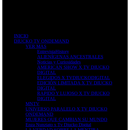
Don't miss new videos
Sign in to see updates from your favourite channels
INICIO
DIUCKO TV ONDEMAND
VER MAS
EntrevistaHistory
ALIENÍGENAS ANCESTRALES
Noticias y Curiosidades
AMERICAN SHOW X TV DIUCKO
DIGITAL
ELEGIDOS X TVDIUCKODIGITAL
EDICIÓN LIMITADA X TV DIUCKO
DIGITAL
RAPIDO Y LUJOSO X TV DIUCKO
DIGITAL
MNTV
UNIVERSO PARALELO X TV DIUCKO
ONDEMAND
MUJERES QUE CAMBIAN SU MUNDO
Enza Nunziato x Tv Diucko Digital
LA VERDAD SOBRE LA MENTIRA