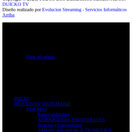
DUICKO TV
Diseño realizado por
Evolucion Streaming - Servicios Informáticos
Arriba
No videos yet!
Click on "Watch later" to put videos here
View all videos
Don't miss new videos
Sign in to see updates from your favourite channels
INICIO
DIUCKO TV ONDEMAND
VER MAS
EntrevistaHistory
ALIENÍGENAS ANCESTRALES
Noticias y Curiosidades
AMERICAN SHOW X TV DIUCKO