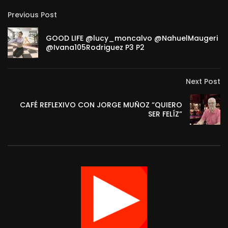
Previous Post
GOOD LIFE @lucy_moncalvo ‪@NahuelMaugeri‬
‪@Ivana105Rodriguez‬ P3 P2
Next Post
CAFÉ REFLEXIVO CON JORGE MUÑOZ “QUIERO
SER FELÍZ”