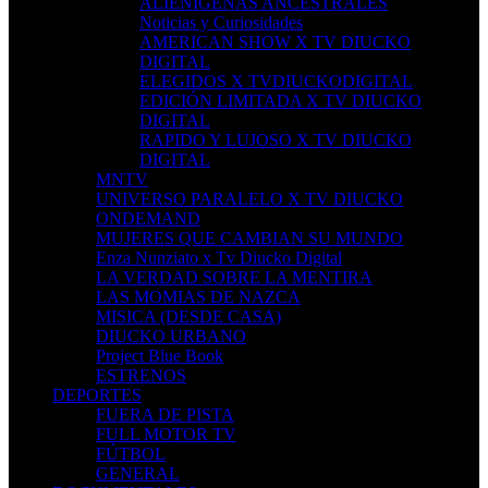
ALIENÍGENAS ANCESTRALES
Noticias y Curiosidades
AMERICAN SHOW X TV DIUCKO
DIGITAL
ELEGIDOS X TVDIUCKODIGITAL
EDICIÓN LIMITADA X TV DIUCKO
DIGITAL
RAPIDO Y LUJOSO X TV DIUCKO
DIGITAL
MNTV
UNIVERSO PARALELO X TV DIUCKO
ONDEMAND
MUJERES QUE CAMBIAN SU MUNDO
Enza Nunziato x Tv Diucko Digital
LA VERDAD SOBRE LA MENTIRA
LAS MOMIAS DE NAZCA
MISICA (DESDE CASA)
DIUCKO URBANO
Project Blue Book
ESTRENOS
DEPORTES
FUERA DE PISTA
FULL MOTOR TV
FÚTBOL
GENERAL