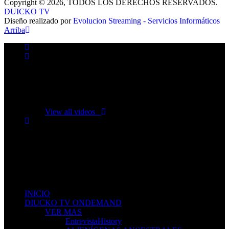
Copyright © 2026, TODOS LOS DERECHOS RESERVADOS.
DUICKO TV
Diseño realizado por
Evolucion Streaming - Servicios Informáticos
Arriba
No videos yet!
Click on "Watch later" to put videos here
View all videos
Don't miss new videos
Sign in to see updates from your favourite channels
INICIO
DIUCKO TV ONDEMAND
VER MAS
EntrevistaHistory