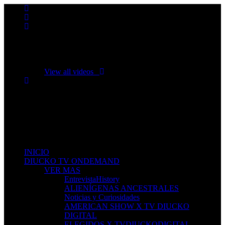
No videos yet!
Click on "Watch later" to put videos here
View all videos
Don't miss new videos
Sign in to see updates from your favourite channels
INICIO
DIUCKO TV ONDEMAND
VER MAS
EntrevistaHistory
ALIENÍGENAS ANCESTRALES
Noticias y Curiosidades
AMERICAN SHOW X TV DIUCKO
DIGITAL
ELEGIDOS X TVDIUCKODIGITAL