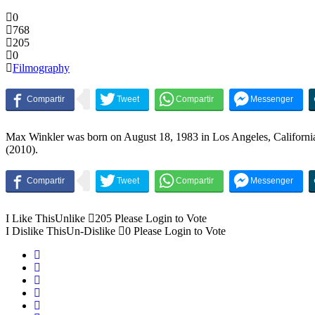
0
768
205
0
Filmography
Max Winkler was born on August 18, 1983 in Los Angeles, California
(2010).
I Like This
Unlike
205
Please Login to Vote
I Dislike This
Un-Dislike
0
Please Login to Vote