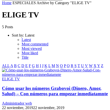
Home
ESPECIALES
Archive by Category "ELIGE TV"
ELIGE TV
5 Posts
Sort by:
Latest
Latest
Most commented
Most viewed
Most liked
Title
ALL
A
B
C
D
E
F
G
H
I
J
K
L
M
N
O
P
Q
R
S
T
U
V
W
X
Y
Z
ELIGE TV
Cómo usar los números Grabovoi (Dinero, Amor,
Salud) – Con números para empezar inmediatamnte
Administrador web
22 noviembre, 2019
22 noviembre, 2019