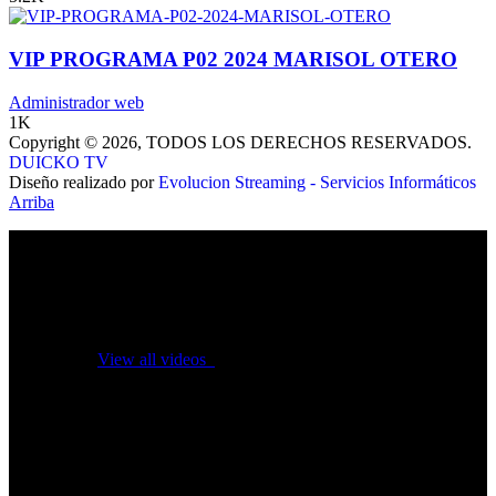
VIP PROGRAMA P02 2024 MARISOL OTERO
Administrador web
1K
Copyright © 2026, TODOS LOS DERECHOS RESERVADOS.
DUICKO TV
Diseño realizado por
Evolucion Streaming - Servicios Informáticos
Arriba
No videos yet!
Click on "Watch later" to put videos here
View all videos
Don't miss new videos
Sign in to see updates from your favourite channels