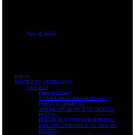
No videos yet!
Click on "Watch later" to put videos here
View all videos
Don't miss new videos
Sign in to see updates from your favourite channels
INICIO
DIUCKO TV ONDEMAND
VER MAS
EntrevistaHistory
ALIENÍGENAS ANCESTRALES
Noticias y Curiosidades
AMERICAN SHOW X TV DIUCKO
DIGITAL
ELEGIDOS X TVDIUCKODIGITAL
EDICIÓN LIMITADA X TV DIUCKO
DIGITAL