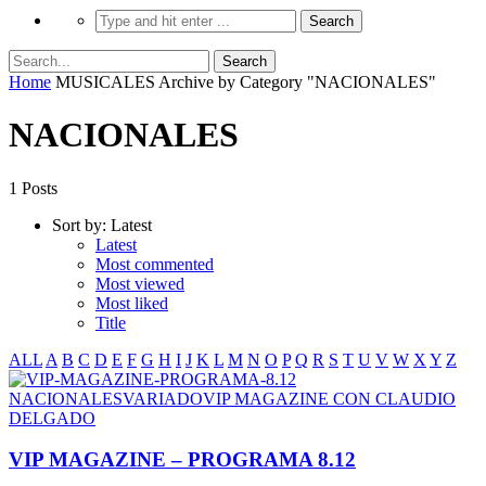
Home
MUSICALES
Archive by Category "NACIONALES"
NACIONALES
1 Posts
Sort by:
Latest
Latest
Most commented
Most viewed
Most liked
Title
ALL
A
B
C
D
E
F
G
H
I
J
K
L
M
N
O
P
Q
R
S
T
U
V
W
X
Y
Z
NACIONALES
VARIADO
VIP MAGAZINE CON CLAUDIO
DELGADO
VIP MAGAZINE – PROGRAMA 8.12