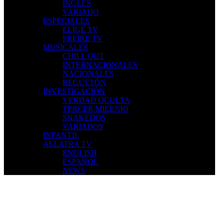
INGLES
VARIADO
ESPECIALES
ELIGE TV
FREIRE TV
MUSICALES
CHILL OUT
INTERNACIONALES
NACIONALES
REGUETÓN
INVESTIGACIÓN
VERDAD OCULTA
TERCER MILENIO
SNAKEDOS
VARIADOS
INFANTIL
ALLATRA TV
ENGLISH
ESPAÑOL
NEWS